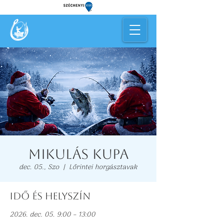
Mikulás kupa
dec. 05., Szo
  |  
Lőrintei horgásztavak
Idő és helyszín
2026. dec. 05. 9:00 – 13:00