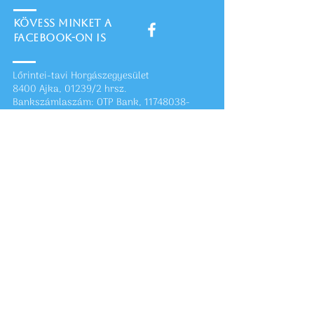
Kövess minket a
FACEBOOK-on is
Lőrintei-tavi Horgászegyesület
8400 Ajka, 01239/2 hrsz.
Bankszámlaszám: OTP Bank, 11748038-
20103088
Adószám: 18913103-1-19
A Lőrintei-tavi Horgászegyesület
köszönetet mond valamennyi
támogatójának, akik személyi
jövedelemadójuk 1%-át
egyesületünk részére felajánlották.
Kérjük továbbra is, támogassák
horgászegyesületünket!
Adószámunk:
1-8913103-1-19
Lőrintei-tavi HE. Számlaszám: