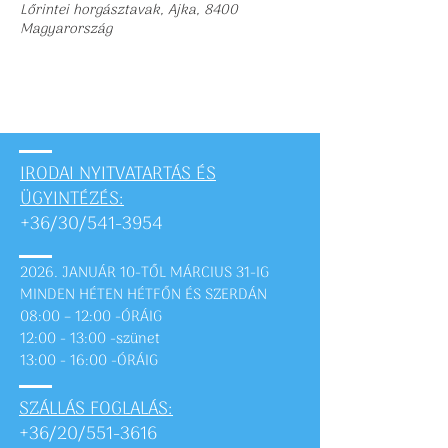
Lőrintei horgásztavak, Ajka, 8400
Magyarország
IRODAI NYITVATARTÁS ÉS
ÜGYINTÉZÉS:
+36/30/541-3954
2026. JANUÁR 10-TŐL MÁRCIUS 31-IG
MINDEN HÉTEN HÉTFŐN ÉS SZERDÁN
08:00 – 12:00 -ÓRÁIG
12:00 - 13:00 -szünet
13:00 - 16:00 -ÓRÁIG
SZÁLLÁS FOGLALÁS:
+36/20/551-3616