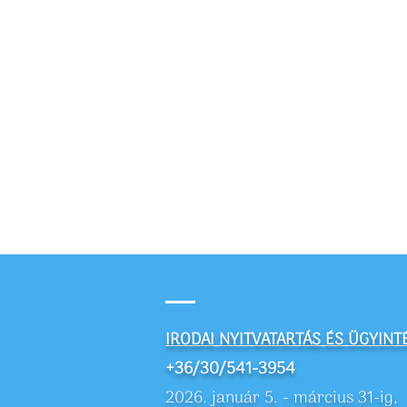
IRODAI NYITVATARTÁS ÉS ÜGYINT
+36/30/541-3954
2026. január 5. - március 31-ig,