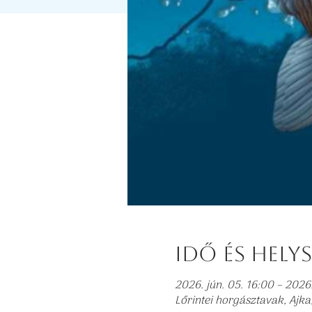
Idő és hely
2026. jún. 05. 16:00 – 2026.
Lőrintei horgásztavak, Aj