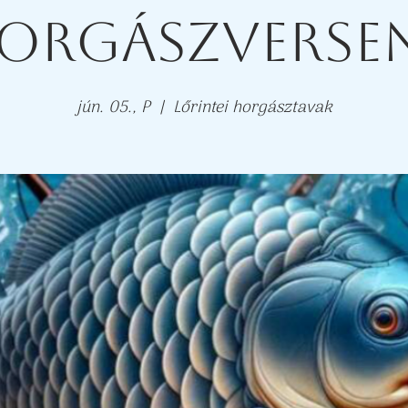
orgászverse
jún. 05., P
  |  
Lőrintei horgásztavak