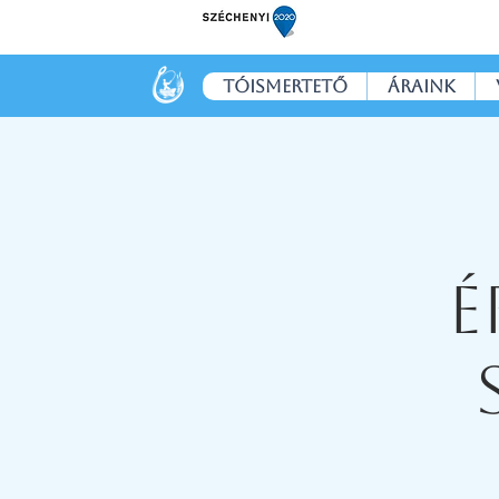
Tóismertető
Áraink
É