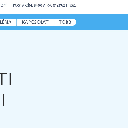
.com
Posta cím: 8400 Ajka, 01239/2 hrsz.
léria
Kapcsolat
több
ti
i