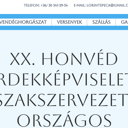
Telefon: +36/ 30 541-39-54
E-mail: lorintepeca@gmail
Vendéghorgászat
Versenyek
Szállás
Ga
XX. Honvéd
rdekképvisele
Szakszervezet
Országos