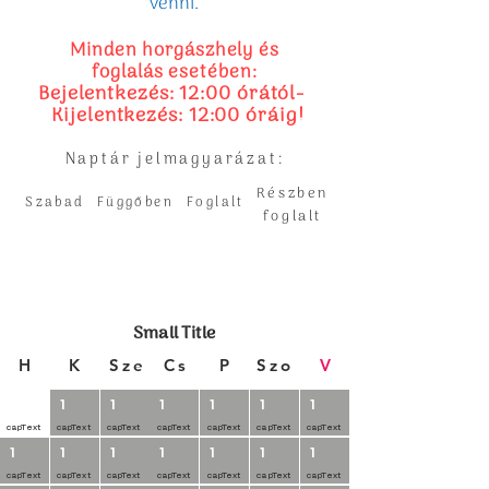
venni.
Minden horgászhely és
foglalás esetében:
Bejelentkezés: 12:00 órától-
Kijelentkezés: 12:00 óráig!​
Naptár jelmagyarázat:
Részben
Szabad
Függőben
Foglalt
foglalt
Small Title
H
K
Sze
Cs
P
Szo
V
1
1
1
1
1
1
1
capText
capText
capText
capText
capText
capText
capText
1
1
1
1
1
1
1
capText
capText
capText
capText
capText
capText
capText