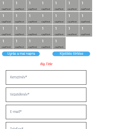
1
1
1
1
1
1
1
capText
capText
capText
capText
capText
capText
capText
1
1
1
1
1
1
1
capText
capText
capText
capText
capText
capText
capText
1
1
1
1
1
1
1
capText
capText
capText
capText
capText
capText
capText
1
1
1
1
1
capText
capText
capText
capText
capText
Ugrás a mai napra
Kijelölés törlése
Big Title