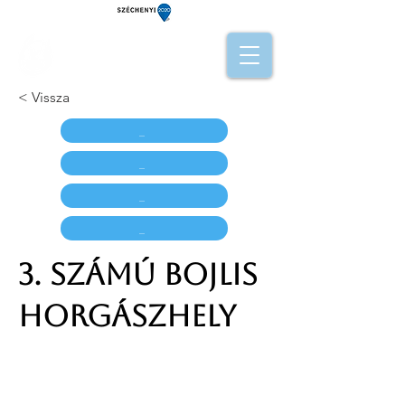
< Vissza
_
_
_
_
3. számú bojlis
horgászhely